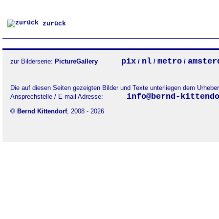
zurück
pix
nl
metro
amster
zur Bilderserie:
PictureGallery
/
/
/
Die auf diesen Seiten gezeigten Bilder und Texte unterliegen dem Urheb
info@bernd-kittend
Ansprechstelle / E-mail Adresse:
© Bernd Kittendorf
, 2008 - 2026