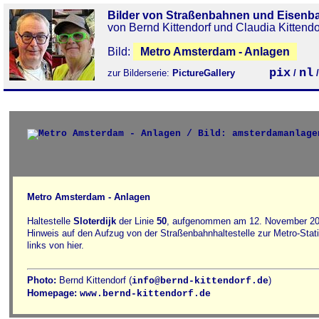
Bilder von Straßenbahnen und Eisenb
von Bernd Kittendorf und Claudia Kittendo
Bild:
Metro Amsterdam - Anlagen
pix
nl
zur Bilderserie:
PictureGallery
/
Metro Amsterdam - Anlagen
Haltestelle
Sloterdijk
der Linie
50
, aufgenommen am 12. November 2013.
Hinweis auf den Aufzug von der Straßenbahnhaltestelle zur Metro-Station
links von hier.
Photo:
Bernd Kittendorf (
)
info@bernd-kittendorf.de
Homepage:
www.bernd-kittendorf.de