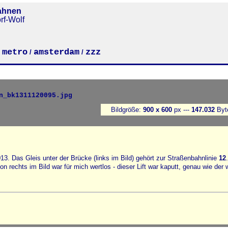
ahnen
rf-Wolf
metro
amsterdam
zzz
/
/
/
Bildgröße:
900 x 600
px ---
147.032
Byt
 Das Gleis unter der Brücke (links im Bild) gehört zur Straßenbahnlinie
12
 rechts im Bild war für mich wertlos - dieser Lift war kaputt, genau wie der 