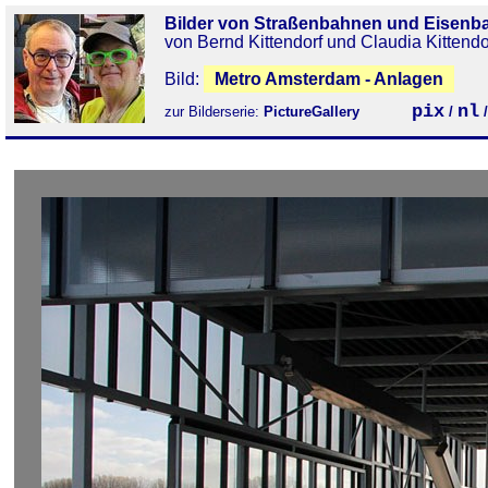
Bilder von Straßenbahnen und Eisenb
von Bernd Kittendorf und Claudia Kittendo
Bild:
Metro Amsterdam - Anlagen
pix
nl
zur Bilderserie:
PictureGallery
/