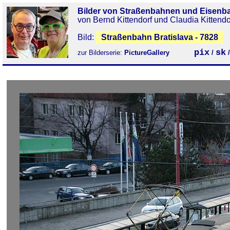
Bilder von Straßenbahnen und Eisenb
von Bernd Kittendorf und Claudia Kittendo
Bild:
Straßenbahn Bratislava - 7828
pix
sk
zur Bilderserie:
PictureGallery
/