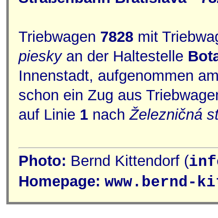
Triebwagen
7828
mit Triebw
piesky
an der Haltestelle
Bot
Innenstadt, aufgenommen am 2
schon ein Zug aus Triebwag
auf Linie
1
nach
Železničná s
Photo:
Bernd Kittendorf (
inf
Homepage:
www.bernd-ki