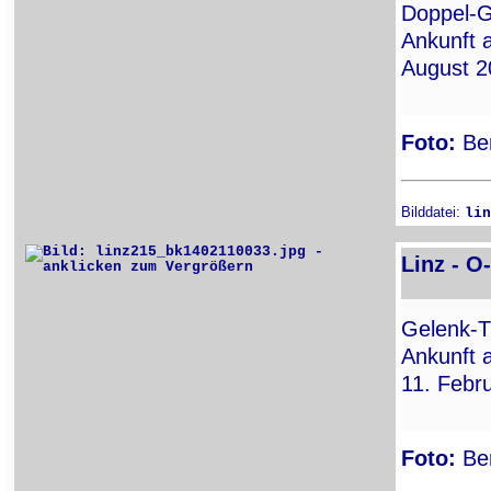
Doppel-G
Ankunft a
August 2
Foto:
Ber
Bilddatei:
lin
Linz - O
Gelenk-T
Ankunft a
11. Febr
Foto:
Ber