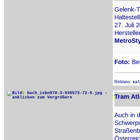
Gelenk-T
Halteste
27. Juli
Herstell
MetroSt
Foto:
Ber
Bilddatei:
sal
Tram Atl
Auch in d
Schwerpun
Straßenb
Österrei