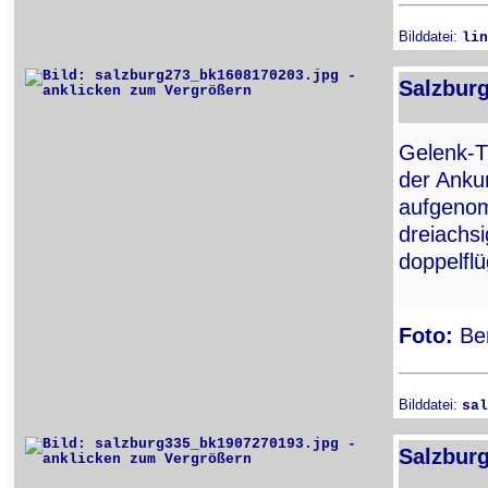
Bilddatei:
lin
Salzburg
Gelenk-T
der Ankun
aufgenom
dreiachs
doppelfl
Foto:
Ber
Bilddatei:
sal
Salzburg