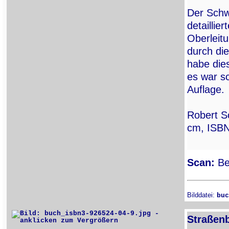
Der Schwe
detaillie
Oberleit
durch die
habe die
es war sc
Auflage.
Robert S
cm, ISBN
Scan:
Ber
Bilddatei:
buc
Straßenb