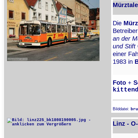
Mürztale
Die
Mürz
Betreibe
an der M
und Stift
einer Fa
1983 in
B
Foto
+
S
kitten
Bilddatei:
bru
Linz - O