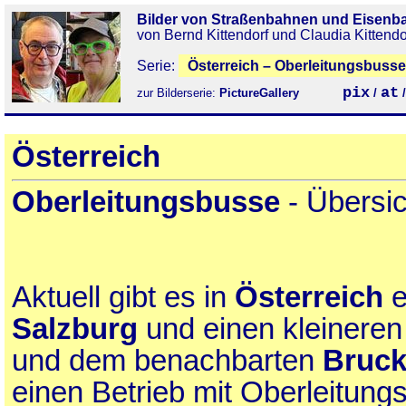
Bilder von Straßenbahnen und Eisenb
von Bernd Kittendorf und Claudia Kittendo
Serie:
Österreich – Oberleitungsbusse
pix
at
zur Bilderserie:
PictureGallery
/
Österreich
Oberleitungsbusse
- Übersic
Aktuell gibt es in
Österreich
e
Salzburg
und einen kleineren
und dem benachbarten
Bruck
einen Betrieb mit Oberleitung