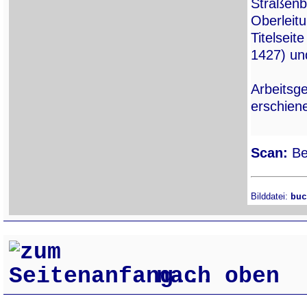
Straßenb
Oberleitu
Titelsei
1427) un
Arbeitsge
erschien
Scan:
Ber
Bilddatei:
buc
nach oben