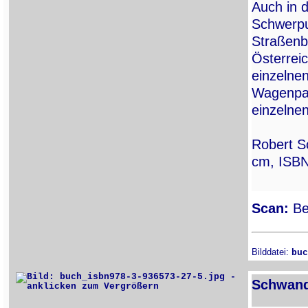
Auch in d
Schwerpun
Straßenb
Österrei
einzelne
Wagenpar
einzelne
Robert S
cm, ISBN
Scan:
Ber
Bilddatei:
buc
Schwandl