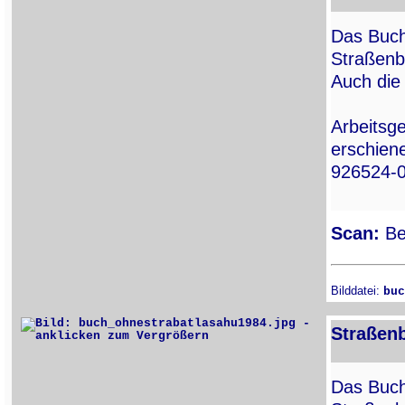
Das Buch
Straßenb
Auch die 
Arbeitsge
erschien
926524-0
Scan:
Ber
Bilddatei:
buc
Straßenb
Das Buch