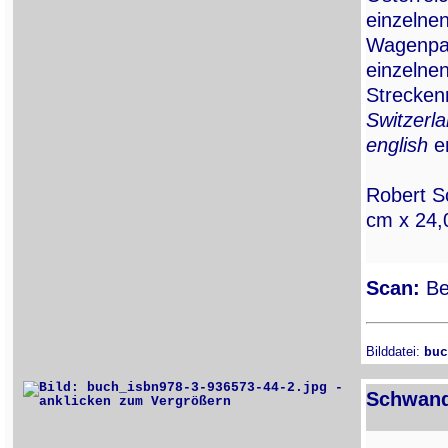
einzelne
Wagenpar
einzelne
Strecken
Switzerla
english
en
Robert S
cm x 24,
Scan:
Ber
Bilddatei:
buc
Schwandl