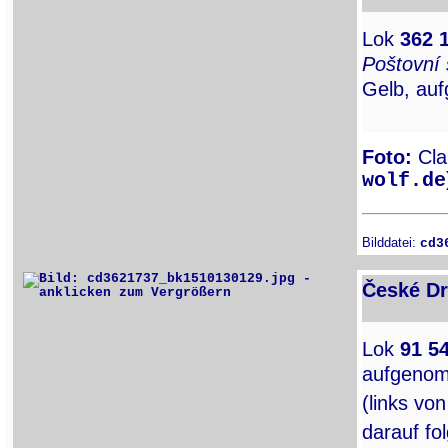
Lok
362 
Poštovní 
Gelb, au
Foto:
Clau
wolf.de
Bilddatei:
cd3
České Dr
Lok
91 5
aufgenom
(links von
darauf fo