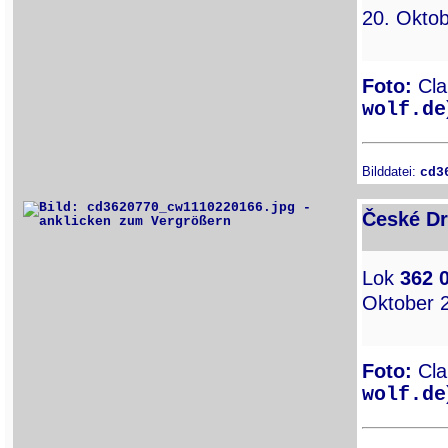
20. Oktob
Foto:
Clau
wolf.de
Bilddatei:
cd3
České Dr
Lok
362 
Oktober 
Foto:
Clau
wolf.de