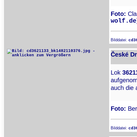
Foto:
Clau
wolf.de
Bilddatei:
cd3
České Dr
Lok
3621
aufgenom
auch die
Foto:
Ber
Bilddatei:
cd3