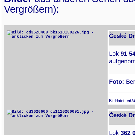
Vergrößern):
České Dr
Lok
91 5
aufgenom
Foto:
Ber
Bilddatei:
cd3
České Dr
Lok
362 