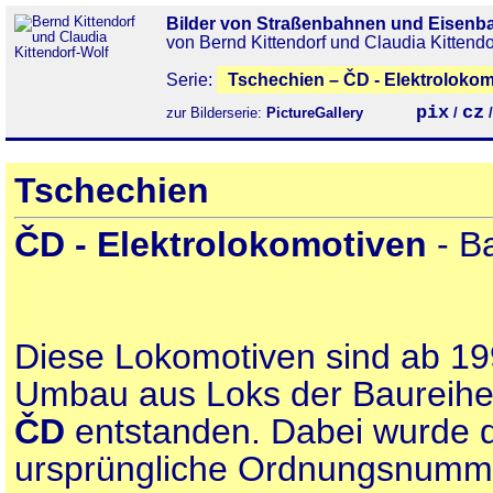
Bilder von Straßenbahnen und Eisenb
von Bernd Kittendorf und Claudia Kittendo
Serie:
Tschechien – ČD - Elektrolokom
pix
cz
zur Bilderserie:
PictureGallery
/
Tschechien
ČD - Elektrolokomotiven
- B
Diese Lokomotiven sind ab 19
Umbau aus Loks der Baureih
ČD
entstanden. Dabei wurde d
ursprüngliche Ordnungsnumme