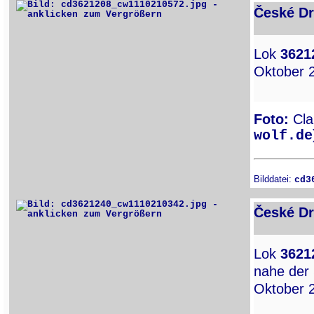
České Dr
Lok
3621
Oktober 
Foto:
Clau
wolf.de
Bilddatei:
cd3
České Dr
Lok
3621
nahe der 
Oktober 