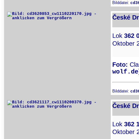
Bilddatei:
cd3
České Dr
Lok
362 
Oktober 
Foto:
Clau
wolf.de
Bilddatei:
cd3
České Dr
Lok
362 
Oktober 