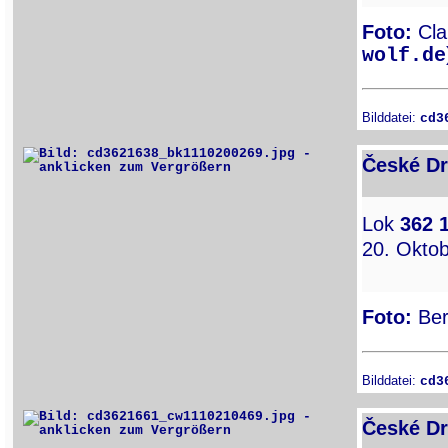
Foto:
Clau
wolf.de
Bilddatei:
cd3
České Dr
Lok
362 
20. Oktob
Foto:
Ber
Bilddatei:
cd3
České Dr