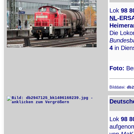
Lok
98 8
NL
-ERS
Heimera
Die Loko
Bundesb
4
in Diens
Foto:
Ber
Bilddatei:
db2
Deutsch
Lok
98 8
aufgenom