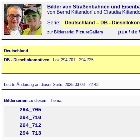
Bilder von Straßenbahnen und Eisenb
von Bernd Kittendorf und Claudia Kittendo
Serie:
Deutschland – DB - Diesellokom
pix
de
zur Bilderserie:
PictureGallery
/
Deutschland
DB - Diesellokomotiven
- Lok 294 701 - 294 725
Letzte Änderung an dieser Seite: 2025-03-08 - 22:43
Bilderserien
zu diesem Thema:
294_705
294_710
294_712
294_713