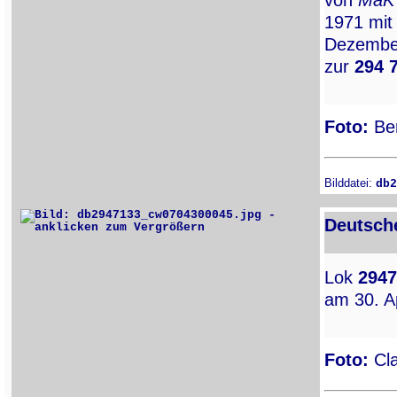
von
MaK
1971 mit
Dezember
zur
294 
Foto:
Ber
Bilddatei:
db2
Deutsch
Lok
2947
am 30. Ap
Foto:
Cla