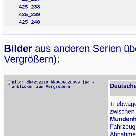
425_238
425_239
425_240
Bilder
aus anderen Serien ü
Vergrößern):
Deutsche
Triebwa
zwische
Munden
Fahrzeug
Abnahme 