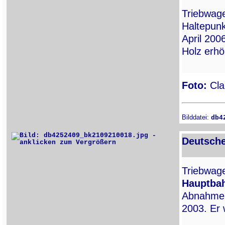
Triebwa
Haltepun
April 200
Holz erhö
Foto:
Cla
Bilddatei:
db4
Deutsche
Triebwa
Hauptba
Abnahme d
2003. Er 