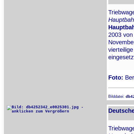
Triebwa
Hauptbah
Hauptba
2003 vo
November
vierteili
eingesetz
Foto:
Ber
Bilddatei:
db4
Deutsche
Triebwa