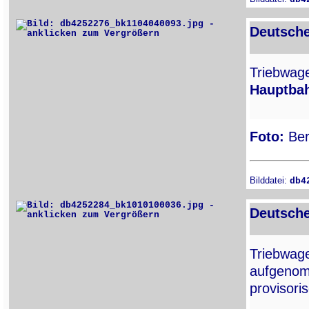
Deutsche
Triebwa
Hauptba
Foto:
Ber
Bilddatei:
db4
Deutsche
Triebwa
aufgenomm
provisori