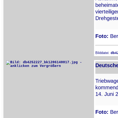
beheimate
vierteili
Drehgeste
Foto:
Ber
Bilddatei:
db4
Deutsche
Triebwa
kommend
14. Juni 
Foto:
Ber