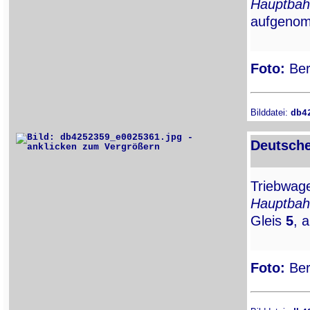
Hauptbah
aufgenom
Foto:
Ber
Bilddatei:
db4
Deutsche
Triebwa
Hauptbah
Gleis
5
, 
Foto:
Ber