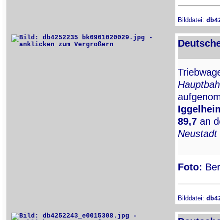
Bilddatei:
db4
Deutsche
Triebwa
Hauptbah
aufgenom
Iggelhei
89,7
an d
Neustadt
Foto:
Ber
Bilddatei:
db4