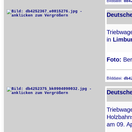
Bilddatei:
db4
Deutsche
Triebwa
in
Limbur
Foto:
Ber
Bilddatei:
db4
Deutsche
Triebwa
Holzbahns
am 09. Ap