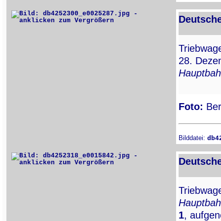
Deutsche
Triebwa
28. Dezem
Hauptbah
Foto:
Ber
Bilddatei:
db4
Deutsche
Triebwa
Hauptbah
1
, aufge