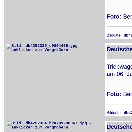
Foto:
Ber
Bilddatei:
db4
Deutsche
Triebwa
am 06. Ju
Foto:
Ber
Bilddatei:
db4
Deutsche