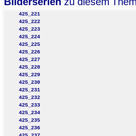
Bilderserien
zu diesem Them
425_221
425_222
425_223
425_224
425_225
425_226
425_227
425_228
425_229
425_230
425_231
425_232
425_233
425_234
425_235
425_236
425_237