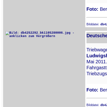
Foto:
Ber
Bilddatei:
db4
Deutsche
Triebwa
Ludwigsh
Mai 2011.
Fahrgastt
Triebzugs
Foto:
Ber
Bilddatei:
db4