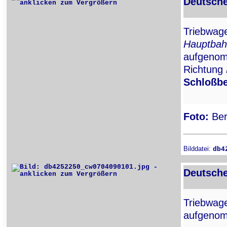
Deutsche
Triebwa
Hauptbah
aufgenom
Richtung
Schloßbe
Foto:
Ber
Bilddatei:
db4
Deutsche
Triebwa
aufgenom