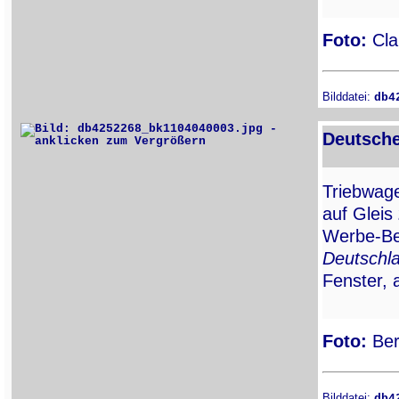
Foto:
Cla
Bilddatei:
db4
Deutsche
Triebwa
auf Gleis
Werbe-Be
Deutschl
Fenster, 
Foto:
Ber
Bilddatei:
db4