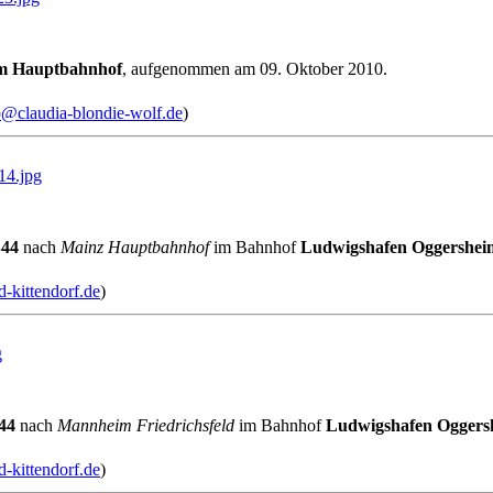
m Hauptbahnhof
, aufgenommen am 09. Oktober 2010.
o@claudia-blondie-wolf.de
)
4.jpg
44
nach
Mainz Hauptbahnhof
im Bahnhof
Ludwigshafen Oggershei
-kittendorf.de
)
g
44
nach
Mannheim Friedrichsfeld
im Bahnhof
Ludwigshafen Oggers
-kittendorf.de
)