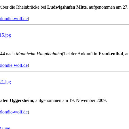
 über die Rheinbrücke bei
Ludwigshafen Mitte
, aufgenommen am 27. 
blondie-wolf.de
)
5.jpg
44
nach
Mannheim Hauptbahnhof
bei der Ankunft in
Frankenthal
, 
blondie-wolf.de
)
1.jpg
afen Oggersheim
, aufgenommen am 19. November 2009.
blondie-wolf.de
)
3.jpg