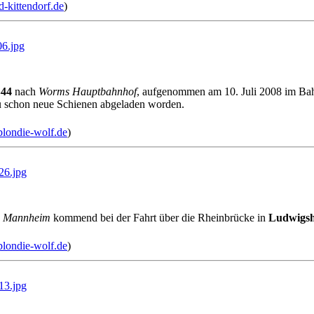
-kittendorf.de
)
6.jpg
44
nach
Worms Hauptbahnhof
, aufgenommen am 10. Juli 2008 im B
u schon neue Schienen abgeladen worden.
blondie-wolf.de
)
6.jpg
g
Mannheim
kommend bei der Fahrt über die Rheinbrücke in
Ludwigsh
blondie-wolf.de
)
3.jpg