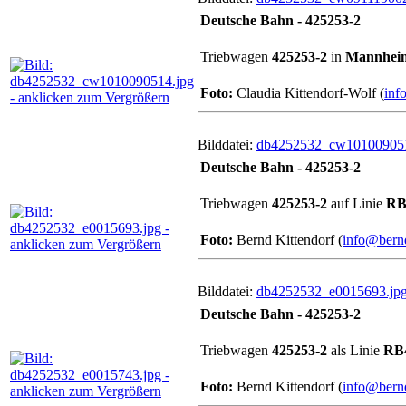
Deutsche Bahn - 425253-2
Triebwagen
425253-2
in
Mannhei
Foto:
Claudia Kittendorf-Wolf (
inf
Bilddatei:
db4252532_cw101009051
Deutsche Bahn - 425253-2
Triebwagen
425253-2
auf Linie
RB
Foto:
Bernd Kittendorf (
info@bernd
Bilddatei:
db4252532_e0015693.jp
Deutsche Bahn - 425253-2
Triebwagen
425253-2
als Linie
RB
Foto:
Bernd Kittendorf (
info@bernd