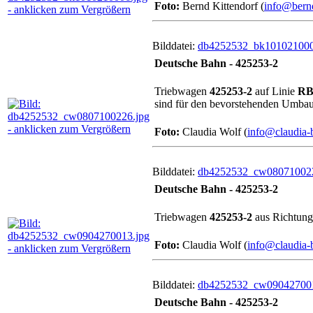
Foto:
Bernd Kittendorf (
info@bernd
Bilddatei:
db4252532_bk101021000
Deutsche Bahn - 425253-2
Triebwagen
425253-2
auf Linie
RB
sind für den bevorstehenden Umba
Foto:
Claudia Wolf (
info@claudia-
Bilddatei:
db4252532_cw080710022
Deutsche Bahn - 425253-2
Triebwagen
425253-2
aus Richtun
Foto:
Claudia Wolf (
info@claudia-
Bilddatei:
db4252532_cw090427001
Deutsche Bahn - 425253-2