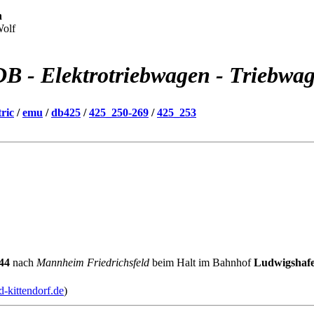
n
Wolf
DB - Elektrotriebwagen - Triebwa
tric
/
emu
/
db425
/
425_250-269
/
425_253
44
nach
Mannheim Friedrichsfeld
beim Halt im Bahnhof
Ludwigshaf
-kittendorf.de
)