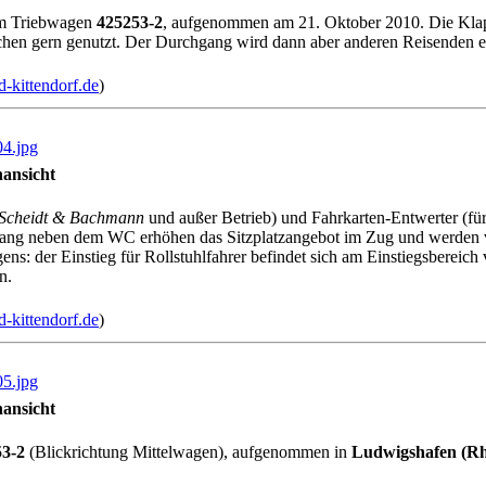
im Triebwagen
425253-2
, aufgenommen am 21. Oktober 2010. Die Kla
en gern genutzt. Der Durchgang wird dann aber anderen Reisenden e
-kittendorf.de
)
4.jpg
nansicht
Scheidt & Bachmann
und außer Betrieb) und Fahrkarten-Entwerter (fü
Gang neben dem WC erhöhen das Sitzplatzangebot im Zug und werden 
ns: der Einstieg für Rollstuhlfahrer befindet sich am Einstiegsbereic
n.
-kittendorf.de
)
5.jpg
nansicht
53-2
(Blickrichtung Mittelwagen), aufgenommen in
Ludwigshafen (R