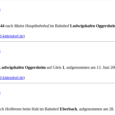
g
44
nach
Mainz Hauptbahnhof
im Bahnhof
Ludwigshafen Oggershei
-kittendorf.de
)
g
Ludwigshafen Oggersheim
auf Gleis
1
, aufgenommen am 13. Juni 20
-kittendorf.de
)
g
ach
Heilbronn
beim Halt im Bahnhof
Eberbach
, aufgenommen am 28.