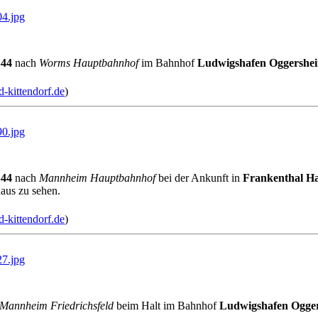
4.jpg
44
nach
Worms Hauptbahnhof
im Bahnhof
Ludwigshafen Oggershe
-kittendorf.de
)
0.jpg
44
nach
Mannheim Hauptbahnhof
bei der Ankunft in
Frankenthal H
haus zu sehen.
-kittendorf.de
)
7.jpg
Mannheim Friedrichsfeld
beim Halt im Bahnhof
Ludwigshafen Ogge