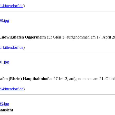
-kittendorf.de
)
8.jpg
Ludwigshafen Oggersheim
auf Gleis
3
, aufgenommen am 17. April 2
-kittendorf.de
)
1.jpg
afen (Rhein) Hauptbahnhof
auf Gleis
2
, aufgenommen am 21. Oktob
-kittendorf.de
)
3.jpg
nansicht