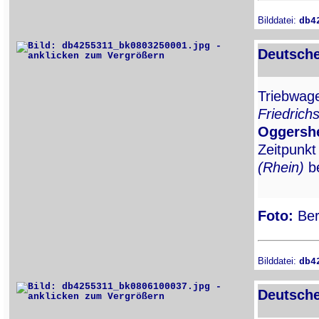
Bilddatei:
db4
Deutsche
Triebwa
Friedrichs
Oggersh
Zeitpunkt
(Rhein)
be
Foto:
Ber
Bilddatei:
db4
Deutsche