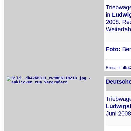
Triebwa
in
Ludwi
2008. Rec
Weiterfah
Foto:
Ber
Bilddatei:
db4
Deutsche
Triebwa
Ludwigs
Juni 2008