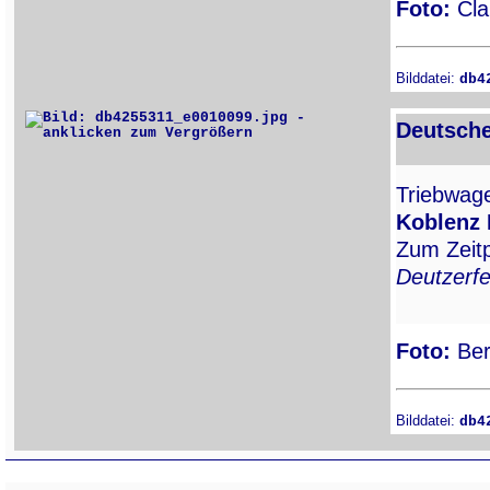
Foto:
Cla
Bilddatei:
db4
Deutsche
Triebwa
Koblenz
Zum Zeitp
Deutzerfe
Foto:
Ber
Bilddatei:
db4