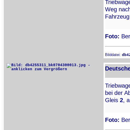
Triebwa
Weg nac
Fahrzeug 
Foto:
Ber
Bilddatei:
db4
Deutsche
Triebwa
bei der A
Gleis
2
, 
Foto:
Ber