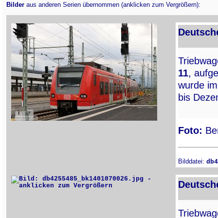
Bilder
aus anderen Serien übernommen (anklicken zum Vergrößern):
Deutsch
Triebwa
11
, aufg
wurde im
bis Deze
Foto:
Ber
Bilddatei:
db4
Deutsch
Triebwa