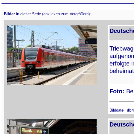
Bilder
in dieser Serie (anklicken zum Vergrößern):
Deutsch
Triebwa
aufgenom
erfolgte
beheimat
Foto:
Ber
Bilddatei:
db4
Deutsch