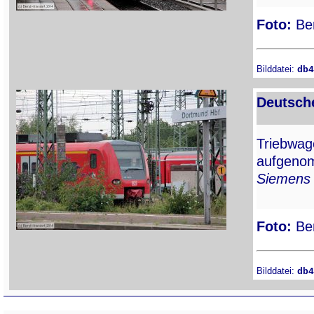
Foto:
Ber
Bilddatei:
db4
Deutsch
Triebwa
aufgenom
Siemens
Foto:
Ber
Bilddatei:
db4