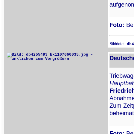
aufgeno
Foto:
Ber
Bilddatei:
db4
Deutsch
Triebwa
Hauptba
Friedric
Abnahme d
Zum Zeit
beheimat
Foto:
Ber