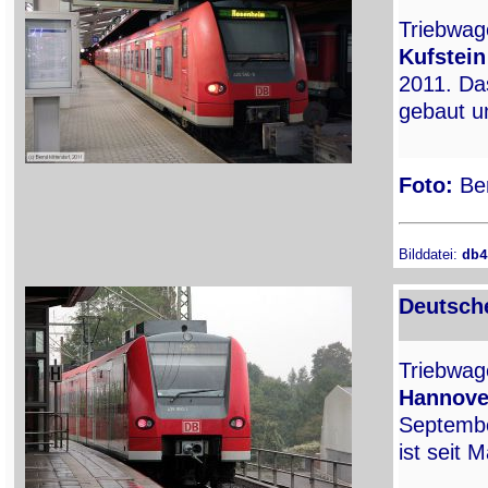
Triebwa
Kufstein
2011. Da
gebaut u
Foto:
Ber
Bilddatei:
db4
Deutsch
Triebwa
Hannove
Septembe
ist seit 