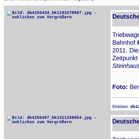
Deutsche
Triebwa
Bahnhof
2011. Di
Zeitpunk
Steinhau
Foto:
Ber
Bilddatei:
db4
Deutsche