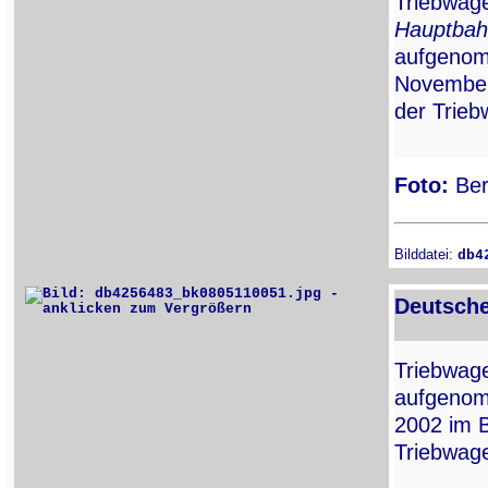
Triebwa
Hauptbah
aufgenom
November
der Trie
Foto:
Ber
Bilddatei:
db4
Deutsche
Triebwa
aufgenom
2002 im 
Triebwag