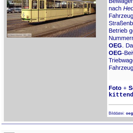
Beiwage
nach
He
Fahrzeug
Straßenb
Betrieb 
Nummern 
OEG
. D
OEG
-Be
Triebwa
Fahrzeu
Foto
+
S
kitten
Bilddatei:
oeg