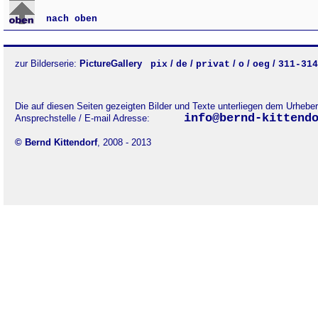
nach oben
zur Bilderserie:
PictureGallery
/
/
/
/
/
pix
de
privat
o
oeg
311-314
Die auf diesen Seiten gezeigten Bilder und Texte unterliegen dem Urhebe
info@bernd-kittend
Ansprechstelle / E-mail Adresse:
© Bernd Kittendorf
, 2008 - 2013