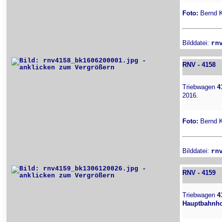
Foto:
Bernd Ki
Bilddatei:
rn
RNV - 4158
Triebwagen
4
2016.
Foto:
Bernd Ki
Bilddatei:
rn
RNV - 4159
Triebwagen
4
Hauptbahnho