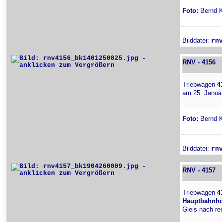
Foto:
Bernd Ki
Bilddatei:
rn
RNV - 4156
Triebwagen
4
am 25. Janua
Foto:
Bernd Ki
Bilddatei:
rn
RNV - 4157
Triebwagen
4
Hauptbahnho
Gleis nach re