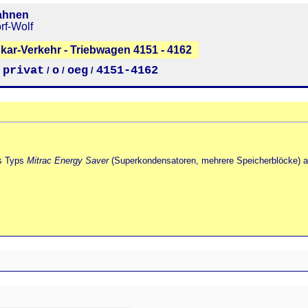
ahnen
rf-Wolf
ar-Verkehr - Triebwagen 4151 - 4162
privat
o
oeg
4151-4162
/
/
/
/
es Typs
Mitrac Energy Saver
(Superkondensatoren, mehrere Speicherblöcke) a