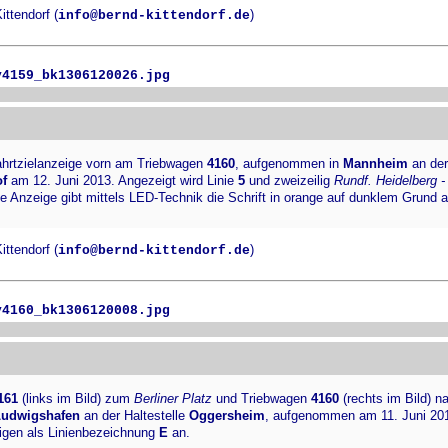
ttendorf (
)
info@bernd-kittendorf.de
v4159_bk1306120026.jpg
ahrtzielanzeige vorn am Triebwagen
4160
, aufgenommen in
Mannheim
an der
f
am 12. Juni 2013. Angezeigt wird Linie
5
und zweizeilig
Rundf. Heidelberg -
ie Anzeige gibt mittels LED-Technik die Schrift in orange auf dunklem Grund 
ttendorf (
)
info@bernd-kittendorf.de
v4160_bk1306120008.jpg
161
(links im Bild) zum
Berliner Platz
und Triebwagen
4160
(rechts im Bild) 
Ludwigshafen
an der Haltestelle
Oggersheim
, aufgenommen am 11. Juni 20
igen als Linienbezeichnung
E
an.