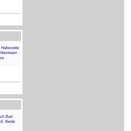
 Haltestelle
 Weinheim -
aus.
nach
Bad
16. Beide