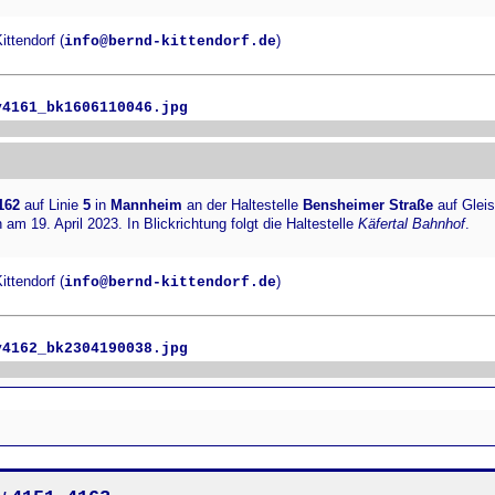
ttendorf (
)
info@bernd-kittendorf.de
v4161_bk1606110046.jpg
162
auf Linie
5
in
Mannheim
an der Haltestelle
Bensheimer Straße
auf Glei
m 19. April 2023. In Blickrichtung folgt die Haltestelle
Käfertal Bahnhof
.
ttendorf (
)
info@bernd-kittendorf.de
v4162_bk2304190038.jpg