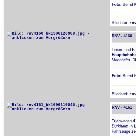
Foto:
Bernd Ki
Bilddatei:
rn
RNV - 4160
Linien- und F
Hauptbahnho
Mannheim
. D
Foto:
Bernd Ki
Bilddatei:
rn
RNV - 4161
Triebwagen
4
Dürkheim
in
Fahrzeuge ze