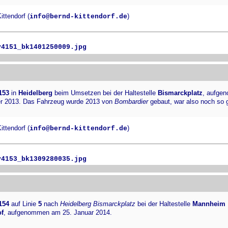
ttendorf (
)
info@bernd-kittendorf.de
v4151_bk1401250009.jpg
153
in
Heidelberg
beim Umsetzen bei der Haltestelle
Bismarckplatz
, aufge
r 2013. Das Fahrzeug wurde 2013 von
Bombardier
gebaut, war also noch so g
ttendorf (
)
info@bernd-kittendorf.de
v4153_bk1309280035.jpg
154
auf Linie
5
nach
Heidelberg Bismarckplatz
bei der Haltestelle
Mannheim
f
, aufgenommen am 25. Januar 2014.