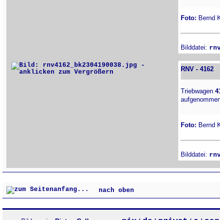
Foto:
Bernd Ki
Bilddatei:
rn
RNV - 4162
Triebwagen
4
aufgenommen a
Foto:
Bernd Ki
Bilddatei:
rn
nach oben