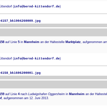
ttendorf (
)
info@bernd-kittendorf.de
v4157_bk1904260009.jpg
158
auf Linie
5
in
Mannheim
an der Haltestelle
Marktplatz
, aufgenommen am
ttendorf (
)
info@bernd-kittendorf.de
v4158_bk1606200001.jpg
159
auf Linie
4
nach
Ludwigshafen Oggersheim
in
Mannheim
an der Haltestel
f
, aufgenommen am 12. Juni 2013.