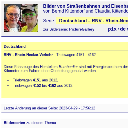
Bilder von Straßenbahnen und Eisenb
von Bernd Kittendorf und Claudia Kittendo
Serie:
Deutschland – RNV - Rhein-Neck
pix
de
zur Bilderserie:
PictureGallery
/
Deutschland
RNV - Rhein-Neckar-Verkehr
- Triebwagen 4151 - 4162
Diese Fahrzeuge des Herstellers
Bombardier
sind mit Energiespeichern d
Kilometer zum Fahren ohne Oberleitung genutzt werden.
Triebwagen
4151
aus 2012,
Triebwagen
4152
bis
4162
aus 2013.
Letzte Änderung an dieser Seite: 2023-04-29 - 17:56:12
Bilderserien
zu diesem Thema: