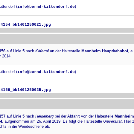
ttendorf (
)
info@bernd-kittendorf.de
v4154_bk1401250021.jpg
156
auf Linie
5
nach
Käfertal
an der Haltestelle
Mannheim Hauptbahnhof
, 
r 2014.
ttendorf (
)
info@bernd-kittendorf.de
v4156_bk1401250025.jpg
157
auf Linie
5
nach
Heidelberg
bei der Abfahrt von der Haltestelle
Mannheim
f
, aufgenommen am 26. April 2019. Es folgt die Haltestelle
Universität
. Hier 
chts in die Wendeschleife ab.