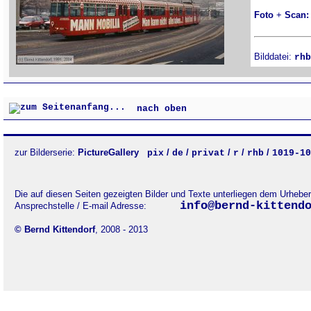
Foto
+
Scan:
Bilddatei:
rhb
nach oben
zur Bilderserie:
PictureGallery
/
/
/
/
/
pix
de
privat
r
rhb
1019-10
Die auf diesen Seiten gezeigten Bilder und Texte unterliegen dem Urhebe
info@bernd-kittend
Ansprechstelle / E-mail Adresse:
© Bernd Kittendorf
, 2008 - 2013