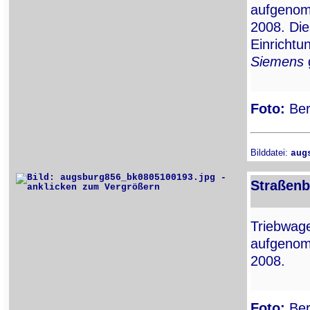
aufgenom
2008. Die
Einrichtu
Siemens
Foto:
Ber
Bilddatei:
aug
Straßenb
Triebwa
aufgenom
2008.
Foto:
Ber