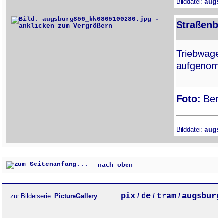
Bilddatei:
aug
Straßenb
Triebwa
aufgenom
Foto:
Ber
Bilddatei:
aug
nach oben
pix
de
tram
augsbur
zur Bilderserie:
PictureGallery
/
/
/