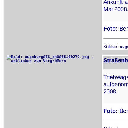
Ankunft a
Mai 2008
Foto:
Ber
Bilddatei:
aug
Straßenb
Triebwa
aufgenom
2008.
Foto:
Ber