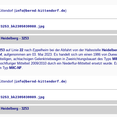
ttendorf (
)
info@bernd-kittendorf.de
v3253_bk2305030088.jpg
Heidelberg - 3253
253
auf Linie
22
nach
Eppelheim
bei der Abfahrt von der Haltestelle
Heidelbe
f
, aufgenommen am 03. Mai 2023. Es handelt sich um einen 1986 von
Duew
iteiligen, achtachsigen Gelenktriebwagen in Zweirichtungsbauart des Typs
M8
ochfluriger Mittelteil 2009/2010 durch ein Niederflur-Mittelteil ersetzt wurde. E
um Typ
M8C-NF
.
ttendorf (
)
info@bernd-kittendorf.de
v3253_bk2305030089.jpg
Heidelberg - 3253