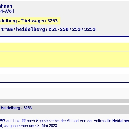
ahnen
rf-Wolf
delberg - Triebwagen 3253
tram
heidelberg
251-258
253
3253
/
/
/
/
/
Heidelberg - 3253
253
auf Linie
22
nach
Eppelheim
bei der Abfahrt von der Haltestelle
Heidelbe
f
, aufgenommen am 03. Mai 2023.