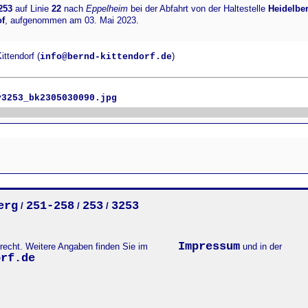
253
auf Linie
22
nach
Eppelheim
bei der Abfahrt von der Haltestelle
Heidelbe
f
, aufgenommen am 03. Mai 2023.
ttendorf (
)
info@bernd-kittendorf.de
v3253_bk2305030090.jpg
erg
251-258
253
3253
/
/
/
Impressum
errecht. Weitere Angaben finden Sie im
und in der
orf.de