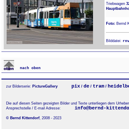
Triebwagen
3
Hauptbahnho
Foto:
Bernd Ki
Bilddatei:
rn
nach oben
pix
de
tram
heidelb
zur Bilderserie:
PictureGallery
/
/
/
Die auf diesen Seiten gezeigten Bilder und Texte unterliegen dem Urheb
info@bernd-kittend
Ansprechstelle / E-mail Adresse:
© Bernd Kittendorf
, 2008 - 2023