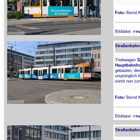
Foto:
Bernd Ki
Bilddatei:
rn
Straßenbahn 
Triebwagen
3
Hauptbahnho
gebauten, dre
ursprünglich h
somit nun z
Foto:
Bernd Ki
Bilddatei:
rn
Straßenbahn 