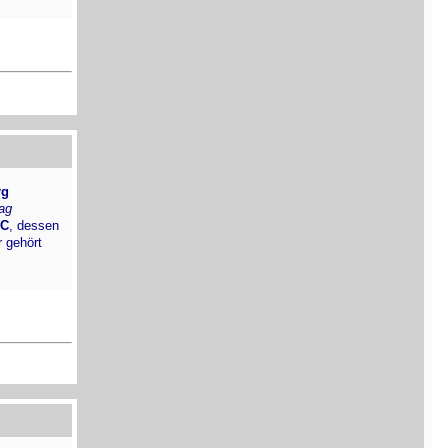
rg
ag
C
, dessen
r gehört