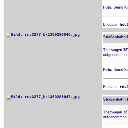
Foto:
Bernd Kit
Bilddatei:
hsb
Straßenbahn H
Triebwagen
32
aufgenommen 
Foto:
Bernd Kit
Bilddatei:
rnv
Straßenbahn H
Triebwagen
32
aufgenommen 