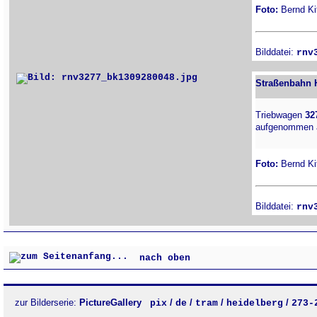
Foto:
Bernd Kit
Bilddatei:
rnv
Straßenbahn H
Triebwagen
32
aufgenommen 
Foto:
Bernd Kit
Bilddatei:
rnv
nach oben
zur Bilderserie:
PictureGallery
/
/
/
/
pix
de
tram
heidelberg
273-