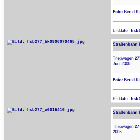
Foto:
Bernd Kit
Bilddatei:
hsb
Straßenbahn H
Triebwagen
27
Juni 2009.
Foto:
Bernd Kit
Bilddatei:
hsb
Straßenbahn H
Triebwagen
27
2005.