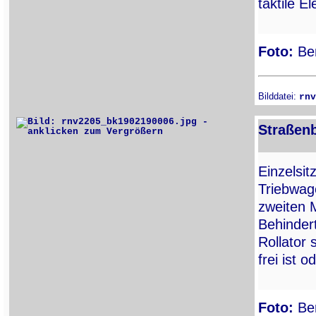
taktile E
Foto:
Ber
Bilddatei:
rnv
Straßenb
Einzelsit
Triebwa
zweiten M
Behindert
Rollator 
frei ist 
Foto:
Ber