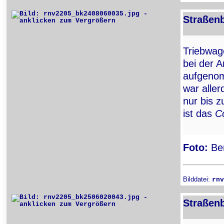
Straßen
Triebwa
bei der A
aufgenom
war alle
nur bis 
ist das
Co
Foto:
Ber
Bilddatei:
rnv
Straßen