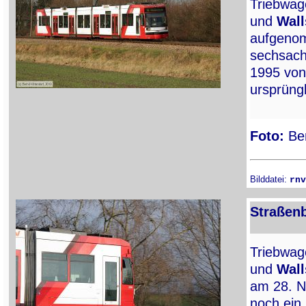
Triebwa
und
Wall
aufgenom
sechsach
1995 vo
ursprüng
Foto:
Ber
Bilddatei:
rnv
Straßen
Triebwa
und
Wall
am 28. N
noch ein