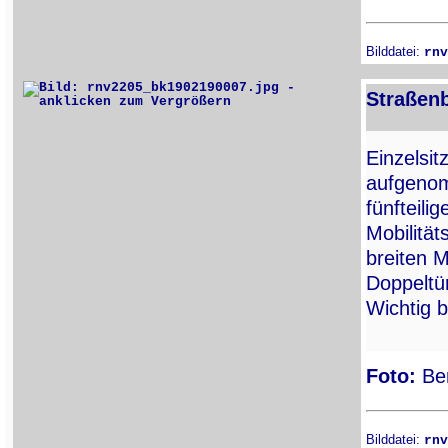
Bilddatei:
rnv
Straßenb
Einzelsi
aufgenom
fünfteili
Mobilität
breiten M
Doppeltür
Wichtig b
Foto:
Ber
Bilddatei:
rnv