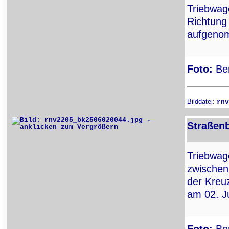
Triebwa
Richtun
aufgenom
Foto:
Ber
Bilddatei:
rnv
Straßen
Triebwa
zwischen
der Kreu
am 02. J