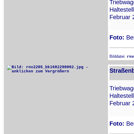
Triebwa
Haltestel
Februar 
Foto:
Ber
Bilddatei:
rnv
Straßen
Triebwa
Haltestel
Februar 
Foto:
Ber