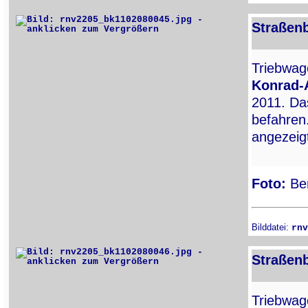
Straßen
Triebwa
Konrad-
2011. Da
befahren
angezeigt
Foto:
Ber
Bilddatei:
rnv
Straßen
Triebwa