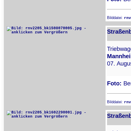
Bilddatei:
rnv
Straßen
Triebwa
Mannhe
07. Augu
Foto:
Ber
Bilddatei:
rnv
Straßen