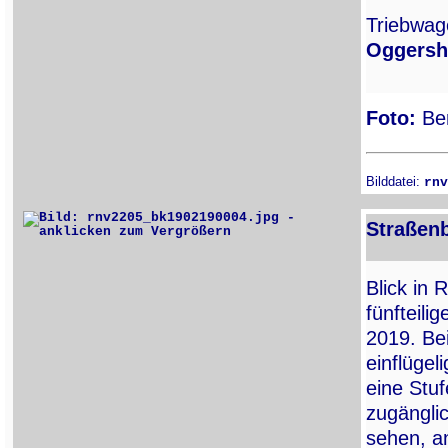
Triebwa
Oggersh
Foto:
Ber
Bilddatei:
rnv
Straßenb
Blick in 
fünfteil
2019. Be
einflügel
eine Stu
zugänglic
sehen, a