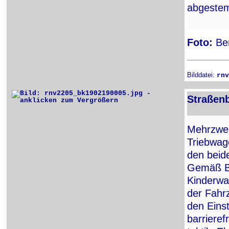
abgestem
Foto:
Ber
Bilddatei:
rnv
Straßen
Mehrzwec
Triebwa
den beide
Gemäß Bes
Kinderw
der Fahrz
den Eins
barrieref