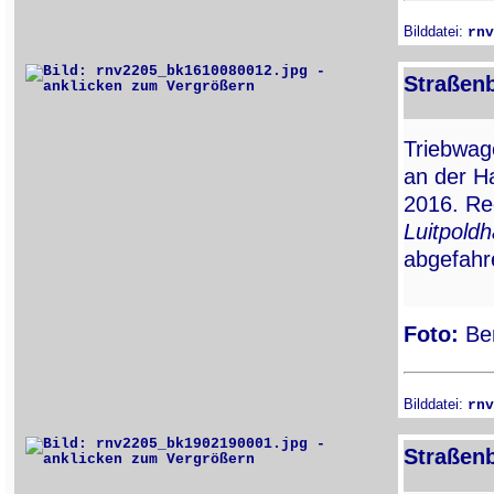
Bilddatei:
rnv
Straßen
Triebwa
an der Ha
2016. Re
Luitpold
abgefahre
Foto:
Ber
Bilddatei:
rnv
Straßen