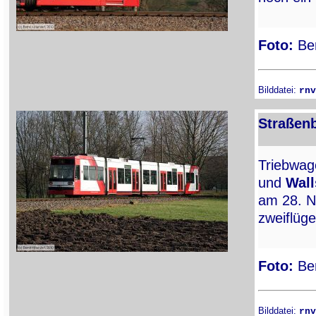
Foto:
Ber
Bilddatei:
rnv
Straßen
Triebwa
und
Wall
am 28. N
zweiflüge
Foto:
Ber
Bilddatei:
rnv