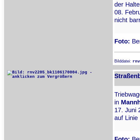
der Halte
08. Febru
nicht bar
Foto:
Ber
Bilddatei:
rnv
Straßen
Triebwa
in
Mann
17. Juni 
auf Linie
Foto:
Ber