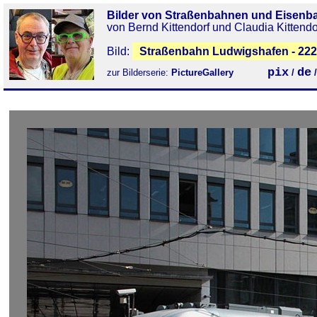
Bilder von Straßenbahnen und Eisenb
von Bernd Kittendorf und Claudia Kittendo
Bild:
Straßenbahn Ludwigshafen - 22
pix
de
zur Bilderserie:
PictureGallery
/