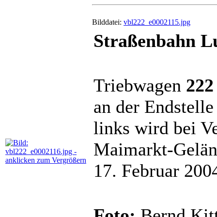
Bilddatei:
vbl222_e0002115.jpg
Straßenbahn Lu
Triebwagen
222
an der Endstell
links wird bei V
Maimarkt-Geländ
17. Februar 200
Foto:
Bernd Kitt