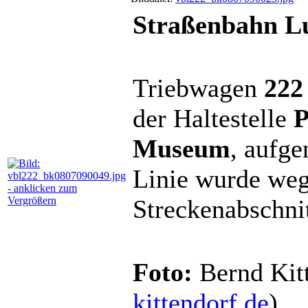
Straßenbahn Lu
Triebwagen
222
der Haltestelle
P
Museum
, aufg
Linie wurde weg
Streckenabschnit
Foto:
Bernd Kitt
kittendorf.de
)