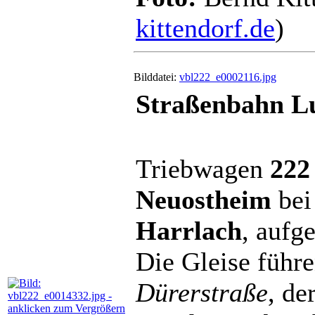
kittendorf.de
)
Bilddatei:
vbl222_e0002116.jpg
Straßenbahn Lu
Triebwagen
222
Neuostheim
bei
Harrlach
, aufg
Die Gleise führe
Dürerstraße
, de