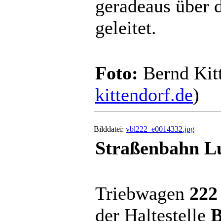
geradeaus über 
geleitet.
Foto:
Bernd Kitt
kittendorf.de
)
Bilddatei:
vbl222_e0014332.jpg
Straßenbahn Lu
Triebwagen
222
der Haltestelle
B