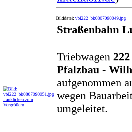
Bilddatei:
vbl222_bk0807090049.jpg
Straßenbahn Lu
Triebwagen
222
Pfalzbau - Wi
aufgenommen am 
wegen Bauarbeit
umgeleitet.