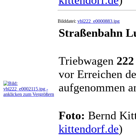
kittendorf.de
)
Bilddatei:
vbl222_e0000883.jpg
Straßenbahn Lu
Triebwagen
222
vor Erreichen d
aufgenommen am
Foto:
Bernd Kitt
kittendorf.de
)