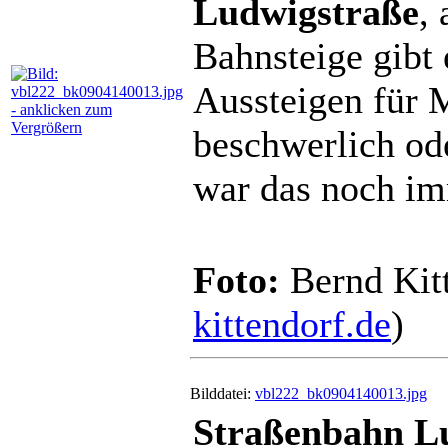
Ludwigstraße
,
Bahnsteige gibt 
Aussteigen für M
beschwerlich od
war das noch im
Foto:
Bernd Kitt
kittendorf.de
)
Bilddatei:
vbl222_bk0904140013.jpg
Straßenbahn Lu