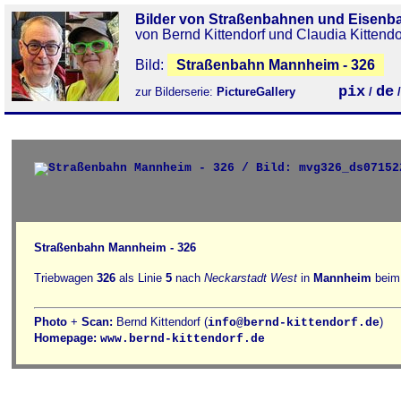
Bilder von Straßenbahnen und Eisenb
von Bernd Kittendorf und Claudia Kittendo
Bild:
Straßenbahn Mannheim - 326
pix
de
zur Bilderserie:
PictureGallery
/
Straßenbahn Mannheim - 326
Triebwagen
326
als Linie
5
nach
Neckarstadt West
in
Mannheim
bei
Photo
+
Scan:
Bernd Kittendorf (
)
info@bernd-kittendorf.de
Homepage:
www.bernd-kittendorf.de