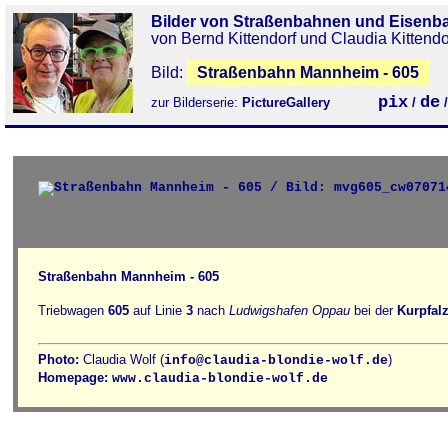
Bilder von Straßenbahnen und Eisenb
von Bernd Kittendorf und Claudia Kittendo
Bild:
Straßenbahn Mannheim - 605
pix
de
zur Bilderserie:
PictureGallery
/
Straßenbahn Mannheim - 605
Triebwagen
605
auf Linie
3
nach
Ludwigshafen Oppau
bei der
Kurpfal
Photo:
Claudia Wolf (
)
info@claudia-blondie-wolf.de
Homepage:
www.claudia-blondie-wolf.de