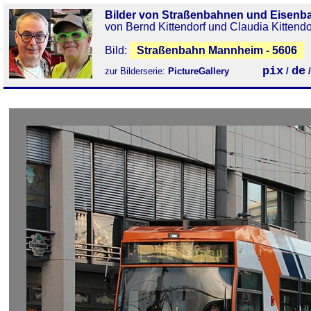
Bilder von Straßenbahnen und Eisenb
von Bernd Kittendorf und Claudia Kittendo
Bild:
Straßenbahn Mannheim - 5606
pix
de
zur Bilderserie:
PictureGallery
/