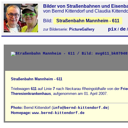
Bilder von Straßenbahnen und Eisenb
von Bernd Kittendorf und Claudia Kittendo
Bild:
Straßenbahn Mannheim - 611
pix
de
zur Bilderserie:
PictureGallery
/
Straßenbahn Mannheim - 611
Triebwagen
611
auf Linie
7
nach
Neckarau Rheingoldhalle
von der
Frie
Theresienkrankenhaus
, aufgenommen am 01. April 2007.
Photo:
Bernd Kittendorf (
)
info@bernd-kittendorf.de
Homepage:
www.bernd-kittendorf.de