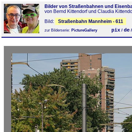
Bilder von Straßenbahnen und Eisenb
von Bernd Kittendorf und Claudia Kittendo
Bild:
Straßenbahn Mannheim - 611
pix
de
zur Bilderserie:
PictureGallery
/