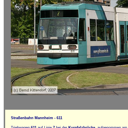
Straßenbahn Mannheim - 611
Triebwagen
611
auf Linie
7
bei der
Kurpfalzbrücke
, aufgenommen am 1