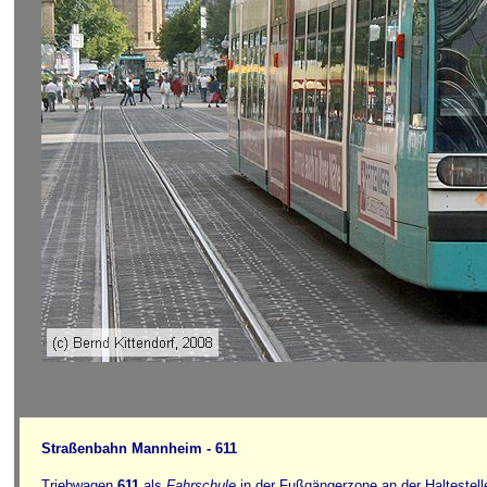
Straßenbahn Mannheim - 611
Triebwagen
611
als
Fahrschule
in der Fußgängerzone an der Haltestel