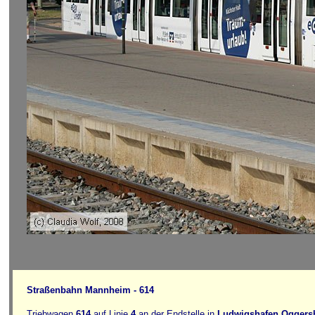
Straßenbahn Mannheim - 614
Triebwagen
614
auf Linie
4
an der Endstelle in
Ludwigshafen Oggers