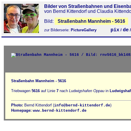
Bilder von Straßenbahnen und Eisenb
von Bernd Kittendorf und Claudia Kittendo
Bild:
Straßenbahn Mannheim - 5616
pix
de
zur Bilderserie:
PictureGallery
/
Straßenbahn Mannheim - 5616
Triebwagen
5616
auf Linie
7
nach
Ludwigshafen Oppau
in
Ludwigshaf
Photo:
Bernd Kittendorf (
)
info@bernd-kittendorf.de
Homepage:
www.bernd-kittendorf.de