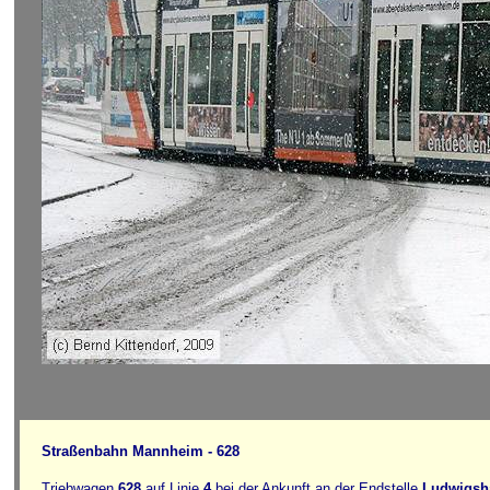
Straßenbahn Mannheim - 628
Triebwagen
628
auf Linie
4
bei der Ankunft an der Endstelle
Ludwigsh