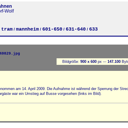
ahnen
rf-Wolf
tram
mannheim
601-650
631-640
633
/
/
/
/
/
Bildgröße:
900 x 600
px ---
147.100
Byt
enommen am 14. April 2009. Die Aufnahme ist während der Sperrung der Stre
gäste war ein Umstieg auf Busse vorgesehen (links im Bild).