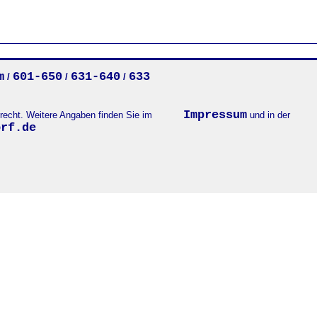
m
601-650
631-640
633
/
/
/
Impressum
errecht. Weitere Angaben finden Sie im
und in der
orf.de