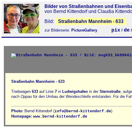
Bilder von Straßenbahnen und Eisenb
von Bernd Kittendorf und Claudia Kittendo
Bild:
Straßenbahn Mannheim - 633
pix
de
zur Bilderserie:
PictureGallery
/
Straßenbahn Mannheim - 633
Triebwagen
633
auf Linie
7
in
Ludwigshafen
in der
Sternstraße
, aufg
nach
Oppau
für den Umbau der Wendeschleife entstanden. Für die Fahr
Photo:
Bernd Kittendorf (
)
info@bernd-kittendorf.de
Homepage:
www.bernd-kittendorf.de