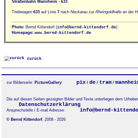
Straßenbahn Mannheim - 633
Triebwagen
633
auf Linie
7
nach
Neckarau
zur
Rheingoldhalle
an der H
Photo:
Bernd Kittendorf (
)
info@bernd-kittendorf.de
Homepage:
www.bernd-kittendorf.de
zurück
pix
de
tram
mannhei
zur Bilderserie:
PictureGallery
/
/
/
Die auf diesen Seiten gezeigten Bilder und Texte unterliegen dem Urheb
Datenschutzerklärung
.
info@bernd-kittend
Ansprechstelle / E-mail Adresse:
© Bernd Kittendorf
, 2008 - 2026