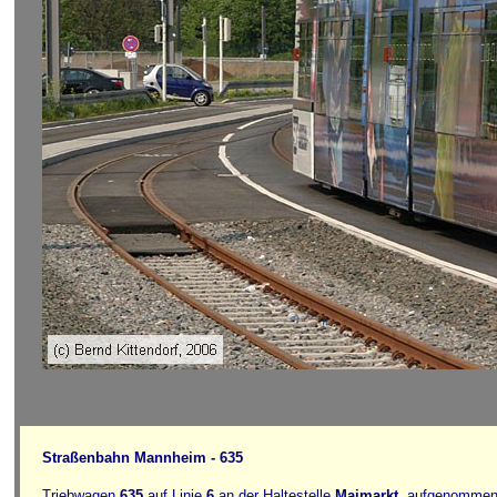
Straßenbahn Mannheim - 635
Triebwagen
635
auf Linie
6
an der Haltestelle
Maimarkt
, aufgenommen