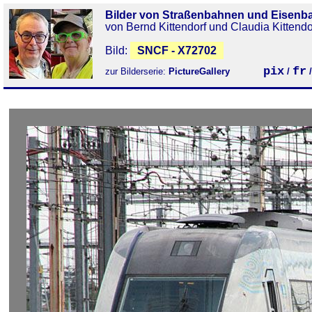
Bilder von Straßenbahnen und Eisenb
von Bernd Kittendorf und Claudia Kittendo
Bild:
SNCF - X72702
pix
fr
zur Bilderserie:
PictureGallery
/