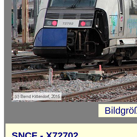
Bildgrö
SNCF - X72702