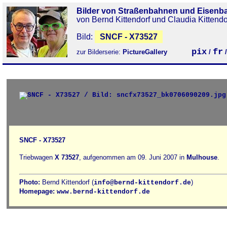
Bilder von Straßenbahnen und Eisenb
von Bernd Kittendorf und Claudia Kittendo
Bild:
SNCF - X73527
pix
fr
zur Bilderserie:
PictureGallery
/
SNCF - X73527
Triebwagen
X 73527
, aufgenommen am 09. Juni 2007 in
Mulhouse
.
Photo:
Bernd Kittendorf (
)
info@bernd-kittendorf.de
Homepage:
www.bernd-kittendorf.de