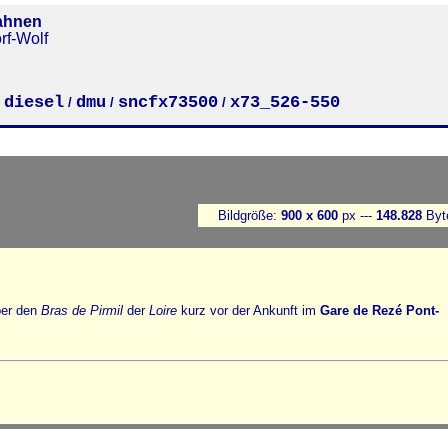
ahnen
rf-Wolf
diesel
dmu
sncfx73500
x73_526-550
/
/
/
/
Bildgröße:
900 x 600
px ---
148.828
Byt
ber den
Bras de Pirmil
der
Loire
kurz vor der Ankunft im
Gare de Rezé Pont-