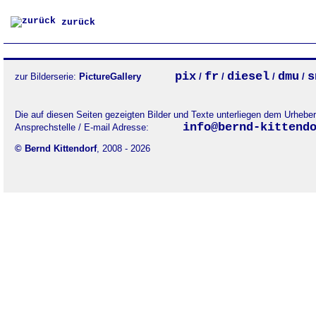
zurück
pix
fr
diesel
dmu
s
zur Bilderserie:
PictureGallery
/
/
/
/
Die auf diesen Seiten gezeigten Bilder und Texte unterliegen dem Urheb
info@bernd-kittend
Ansprechstelle / E-mail Adresse:
© Bernd Kittendorf
, 2008 - 2026