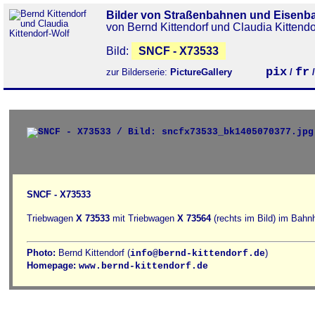
Bilder von Straßenbahnen und Eisenb
von Bernd Kittendorf und Claudia Kittendo
Bild:
SNCF - X73533
pix
fr
zur Bilderserie:
PictureGallery
/
SNCF - X73533
Triebwagen
X 73533
mit Triebwagen
X 73564
(rechts im Bild) im Bahn
Photo:
Bernd Kittendorf (
)
info@bernd-kittendorf.de
Homepage:
www.bernd-kittendorf.de