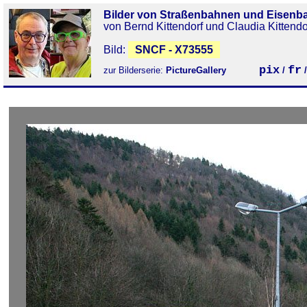
Bilder von Straßenbahnen und Eisenb
von Bernd Kittendorf und Claudia Kittendo
Bild:
SNCF - X73555
pix
fr
zur Bilderserie:
PictureGallery
/