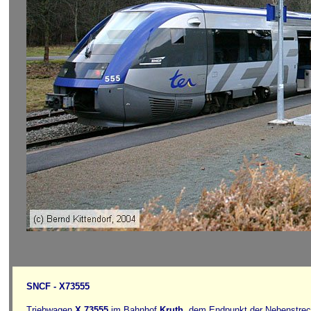
SNCF - X73555
Triebwagen
X 73555
im Bahnhof
Kruth
, dem Endpunkt der Nebenstre