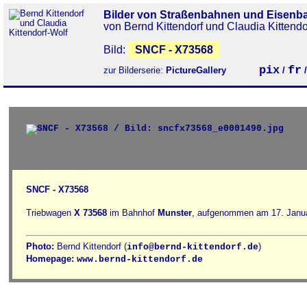
Bilder von Straßenbahnen und Eisenb
von Bernd Kittendorf und Claudia Kittendo
Bild:
SNCF - X73568
pix
fr
zur Bilderserie:
PictureGallery
/
SNCF - X73568
Triebwagen
X 73568
im Bahnhof
Munster
, aufgenommen am 17. Janua
Photo:
Bernd Kittendorf (
)
info@bernd-kittendorf.de
Homepage:
www.bernd-kittendorf.de