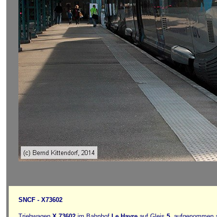
SNCF - X73602
Triebwagen
X 73602
im Bahnhof
Le Havre
auf Gleis
5
, aufgenommen 