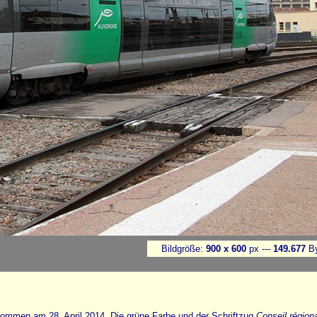
Bildgröße:
900 x 600
px ---
149.677
By
nommen am 28. April 2014. Die grüne Farbe und der Schriftzug
Conseil région