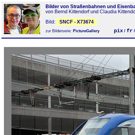
Bilder von Straßenbahnen und Eisenb
von Bernd Kittendorf und Claudia Kittendo
Bild:
SNCF - X73674
pix
fr
zur Bilderserie:
PictureGallery
/