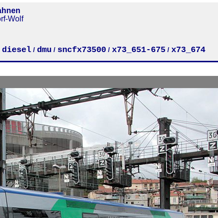
ahnen
rf-Wolf
diesel
dmu
sncfx73500
x73_651-675
x73_674
/
/
/
/
/