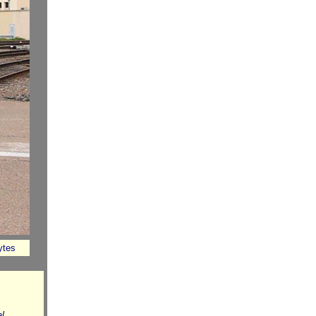
tes
al