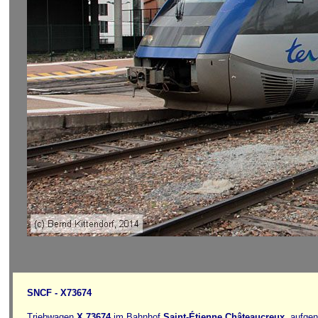
SNCF - X73674
Triebwagen
X 73674
im Bahnhof
Saint-Étienne Châteaucreux
, aufge