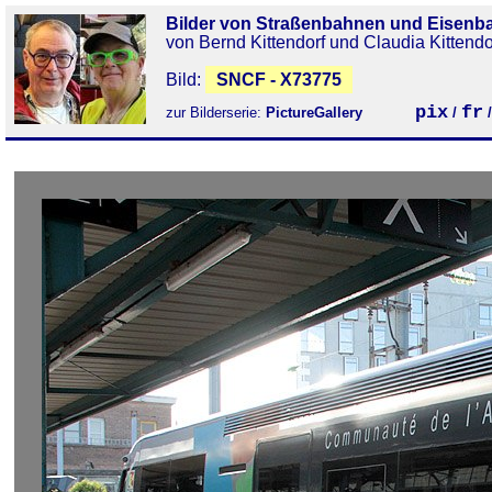
Bilder von Straßenbahnen und Eisenb
von Bernd Kittendorf und Claudia Kittendo
Bild:
SNCF - X73775
pix
fr
zur Bilderserie:
PictureGallery
/