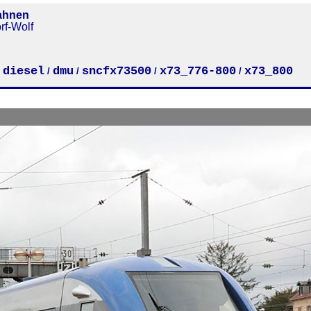
ahnen
rf-Wolf
diesel
dmu
sncfx73500
x73_776-800
x73_800
/
/
/
/
/