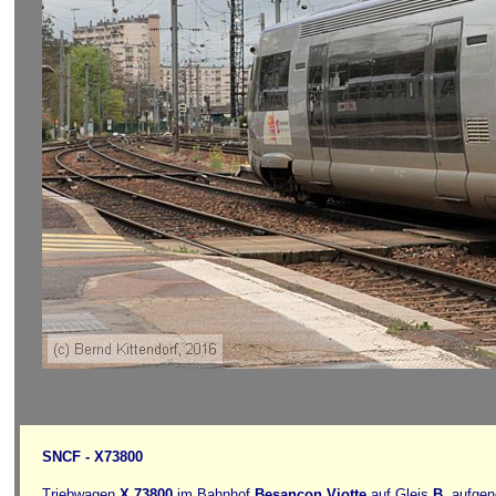
SNCF - X73800
Triebwagen
X 73800
im Bahnhof
Besançon Viotte
auf Gleis
B
, aufge