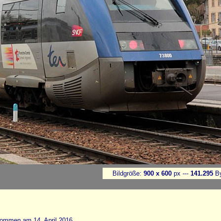
Bildgröße:
900 x 600
px ---
141.295
By
nommen am 14. April 2016.