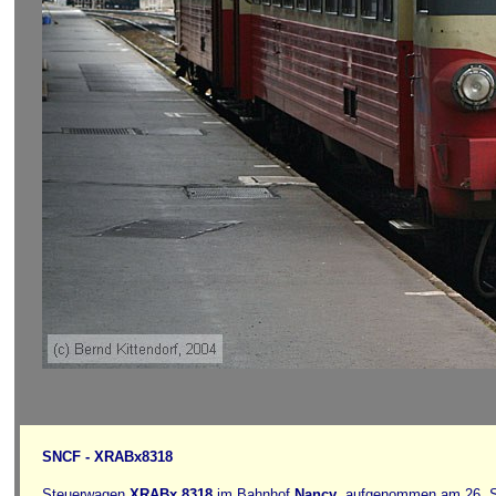
SNCF - XRABx8318
Steuerwagen
XRABx 8318
im Bahnhof
Nancy
, aufgenommen am 26. 