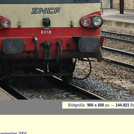
Bildgröße:
900 x 600
px ---
144.821
By
September 2004.