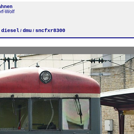
ahnen
rf-Wolf
diesel
dmu
sncfxr8300
/
/
/