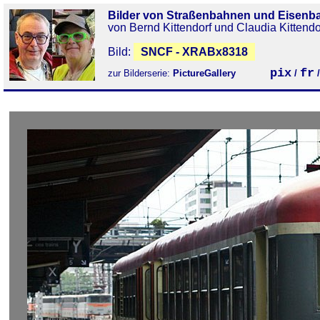
Bilder von Straßenbahnen und Eisenb
von Bernd Kittendorf und Claudia Kittendo
Bild:
SNCF - XRABx8318
pix
fr
zur Bilderserie:
PictureGallery
/