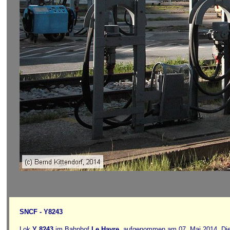
SNCF - Y8243
Lok
Y 8243
im Bahnhof
Le Havre
, aufgenommen am 07. Mai 2014. Dies