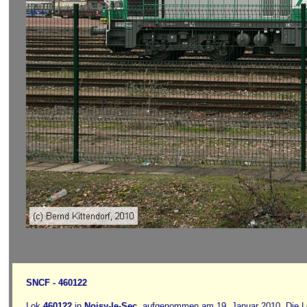
SNCF - 460122
Lok
460122
in
Noisy-le-Sec
, aufgenommen am 19. Januar 2010. Die 