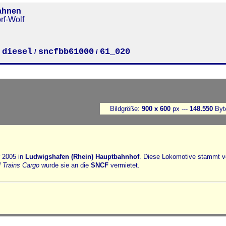
ahnen
rf-Wolf
diesel
sncfbb61000
61_020
/
/
/
Bildgröße:
900 x 600
px ---
148.550
Byt
 2005 in
Ludwigshafen (Rhein) Hauptbahnhof
. Diese Lokomotive stammt 
 Trains Cargo
wurde sie an die
SNCF
vermietet.