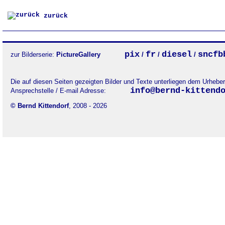
zurück
pix
fr
diesel
sncfb
zur Bilderserie:
PictureGallery
/
/
/
Die auf diesen Seiten gezeigten Bilder und Texte unterliegen dem Urheb
info@bernd-kittend
Ansprechstelle / E-mail Adresse:
© Bernd Kittendorf
, 2008 - 2026