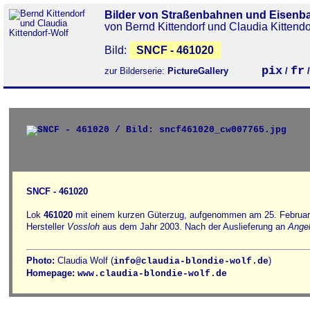
Bilder von Straßenbahnen und Eisenb
von Bernd Kittendorf und Claudia Kittendo
Bild:
SNCF - 461020
pix
fr
zur Bilderserie:
PictureGallery
/
SNCF - 461020
Lok
461020
mit einem kurzen Güterzug, aufgenommen am 25. Februar
Hersteller
Vossloh
aus dem Jahr 2003. Nach der Auslieferung an
Angel
Photo:
Claudia Wolf (
)
info@claudia-blondie-wolf.de
Homepage:
www.claudia-blondie-wolf.de