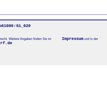
b61000
61_020
/
Impressum
errecht. Weitere Angaben finden Sie im
und in der
orf.de