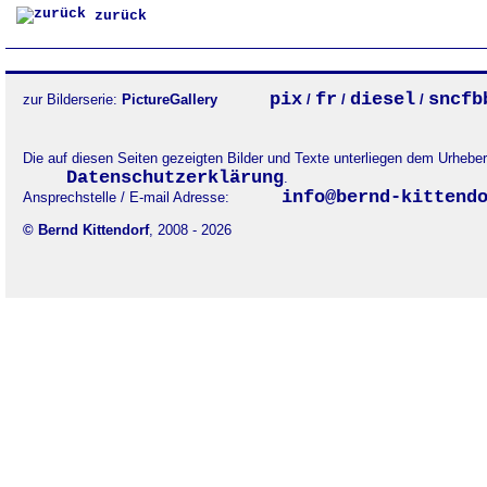
zurück
pix
fr
diesel
sncfb
zur Bilderserie:
PictureGallery
/
/
/
Die auf diesen Seiten gezeigten Bilder und Texte unterliegen dem Urheb
Datenschutzerklärung
.
info@bernd-kittend
Ansprechstelle / E-mail Adresse:
© Bernd Kittendorf
, 2008 - 2026