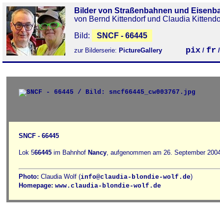
Bilder von Straßenbahnen und Eisenb
von Bernd Kittendorf und Claudia Kittendo
Bild:
SNCF - 66445
pix
fr
zur Bilderserie:
PictureGallery
/
SNCF - 66445
Lok 5
66445
im Bahnhof
Nancy
, aufgenommen am 26. September 2004
Photo:
Claudia Wolf (
)
info@claudia-blondie-wolf.de
Homepage:
www.claudia-blondie-wolf.de