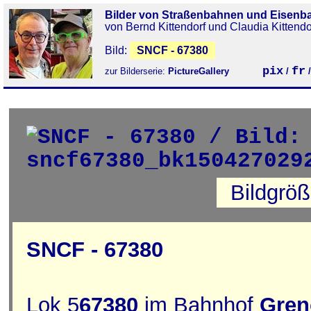
Bilder von Straßenbahnen und Eisenb
von Bernd Kittendorf und Claudia Kittendo
Bild:
SNCF - 67380
pix
fr
zur Bilderserie:
PictureGallery
/
Bildgrö
SNCF - 67380
Lok 5
67380
im Bahnhof
Gren