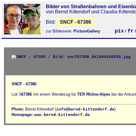
Bilder von Straßenbahnen und Eisenb
von Bernd Kittendorf und Claudia Kittendo
Bild:
SNCF - 67386
pix
fr
zur Bilderserie:
PictureGallery
/
SNCF - 67386
Lok 5
67386
mit einem Wendezug für
TER Rhône-Alpes
bei der Ankun
Photo:
Bernd Kittendorf (
)
info@bernd-kittendorf.de
Homepage:
www.bernd-kittendorf.de