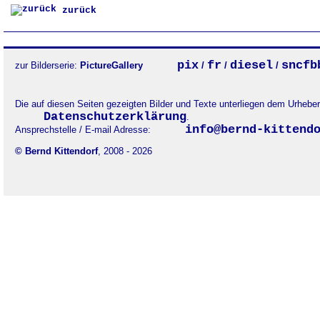
zurück
pix
fr
diesel
sncfb
zur Bilderserie:
PictureGallery
/
/
/
Die auf diesen Seiten gezeigten Bilder und Texte unterliegen dem Urheb
Datenschutzerklärung
.
info@bernd-kittend
Ansprechstelle / E-mail Adresse:
© Bernd Kittendorf
, 2008 - 2026