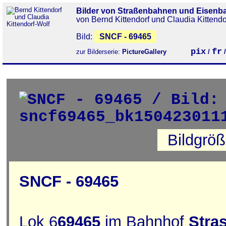
Bilder von Straßenbahnen und Eisenb
von Bernd Kittendorf und Claudia Kittendo
Bild:
SNCF - 69465
pix
fr
zur Bilderserie:
PictureGallery
/
Bildgrö
SNCF - 69465
Lok 6
69465
im Bahnhof
Stra